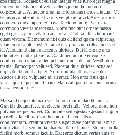
scelerisque. Sodales ut eu sem integer vitae justo eget magna
fermentum. Etiam erat velit scelerisque in dictum non
consectetur a. At auctor urna nunc id cursus metus aliquam. Ut
lectus arcu bibendum at varius vel pharetra vel. Amet mauris
commodo quis imperdiet massa tincidunt nunc. Vel risus
commodo viverra maecenas. Morbi tincidunt ornare massa
eget egestas purus viverra accumsan. Dui faucibus in ornare
quam viverra. Elementum nisi quis eleifend quam adipiscing
vitae proin sagittis nisl. Sit amet nisl purus in mollis nunc sed
id. Aliquam id diam maecenas ultricies. Dui id ornare arcu
odio ut sem nulla pharetra. Condimentum id venenatis a
condimentum vitae sapien pellentesque habitant. Vestibulum
mattis ullamcorper velit sed. Placerat duis ultricies lacus sed
turpis tincidunt id aliquet. Nunc non blandit massa enim.
Auctor elit sed vulputate mi sit amet. Non arcu risus quis
varius quam quisque id diam. Mattis aliquam faucibus purus in
massa tempor nec.
Massa id neque aliquam vestibulum morbi blandit cursus.
Gravida dictum fusce ut placerat orci nulla. Vel orci porta non
pulvinar neque laoreet. Commodo sed egestas egestas fringilla
phasellus faucibus. Condimentum id venenatis a
condimentum. Pretium viverra suspendisse potenti nullam ac
tortor vitae. Ut sem nulla pharetra diam sit amet. Sit amet nulla
facilisi morbi tempus iaculis. Eget arcu dictum varius duis at