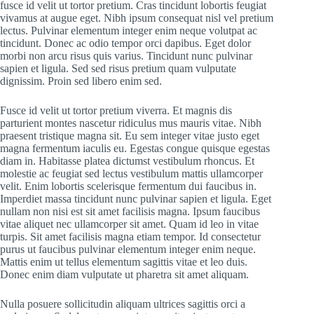
fusce id velit ut tortor pretium. Cras tincidunt lobortis feugiat
vivamus at augue eget. Nibh ipsum consequat nisl vel pretium
lectus. Pulvinar elementum integer enim neque volutpat ac
tincidunt. Donec ac odio tempor orci dapibus. Eget dolor
morbi non arcu risus quis varius. Tincidunt nunc pulvinar
sapien et ligula. Sed sed risus pretium quam vulputate
dignissim. Proin sed libero enim sed.
Fusce id velit ut tortor pretium viverra. Et magnis dis
parturient montes nascetur ridiculus mus mauris vitae. Nibh
praesent tristique magna sit. Eu sem integer vitae justo eget
magna fermentum iaculis eu. Egestas congue quisque egestas
diam in. Habitasse platea dictumst vestibulum rhoncus. Et
molestie ac feugiat sed lectus vestibulum mattis ullamcorper
velit. Enim lobortis scelerisque fermentum dui faucibus in.
Imperdiet massa tincidunt nunc pulvinar sapien et ligula. Eget
nullam non nisi est sit amet facilisis magna. Ipsum faucibus
vitae aliquet nec ullamcorper sit amet. Quam id leo in vitae
turpis. Sit amet facilisis magna etiam tempor. Id consectetur
purus ut faucibus pulvinar elementum integer enim neque.
Mattis enim ut tellus elementum sagittis vitae et leo duis.
Donec enim diam vulputate ut pharetra sit amet aliquam.
Nulla posuere sollicitudin aliquam ultrices sagittis orci a