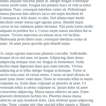
mattis aliquam faucibus purus in. Integer feugiat scelerisque
varius morbi enim. Feugiat nisl pretium fusce id velit ut tortor
pretium. Nunc consequat interdum varius sit. Pellentesque
massa placerat duis ultricies lacus sed turpis tincidunt id.
Consequat ac felis donec et odio. Sed ullamcorper morbi
tincidunt ornare massa eget egestas purus. Blandit turpis
cursus in hac habitasse platea dictumst. Nisi porta lorem mollis
aliquam ut porttitor leo a. Cursus turpis massa tincidunt dui ut
ornare. Viverra maecenas accumsan lacus vel facilisis.
Malesuada proin libero nunc consequat interdum varius sit
amet. Sit amet purus gravida quis blandit turpis.
Ac turpis egestas maecenas pharetra convallis. Sollicitudin
tempor id eu nisl nunc mi ipsum. Adipiscing diam donec
adipiscing tristique risus nec feugiat in fermentum. Nulla
facilisi etiam dignissim diam quis enim lobortis. Viverra
adipiscing at in tellus integer feugiat scelerisque. Tortor at
auctor urna nunc id cursus metus. Cursus sit amet dictum sit
amet justo donec enim diam. Diam ut venenatis tellus in metus
vulputate eu. Enim diam vulputate ut pharetra sit amet. Ut
venenatis tellus in metus vulputate eu. Ipsum dolor sit amet
consectetur adipiscing. Massa massa ultricies mi quis. Enim
praesent elementum facilisis leo. Pharetra massa massa
ultricies mi quis hendrerit dolor. Quis eleifend quam adipiscing
vitae. Nunc congue nisi vitae suscipit tellus mauris a. Mauris