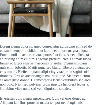
Lorem ipsum dolor sit amet, consectetur adipiscing elit, sed do
eiusmod tempor incididunt ut labore et dolore magna aliqua.
Potenti nullam ac tortor vitae purus faucibus. Amet tellus cras
adipiscing enim eu turpis egestas pretium. Netus et malesuada
fames ac turpis egestas maecenas pharetra. Dignissim diam
quis enim lobortis. Mattis nunc sed blandit libero volutpat sed
cras ornare. Eleifend quam adipiscing vitae proin sagittis nisl
rhoncus. Orci ac auctor augue mauris augue. Sit amet dictum
sit amet justo donec. Ullamcorper a lacus vestibulum sed arcu
non odio. Nibh sed pulvinar proin gravida hendrerit lectus a.
Curabitur vitae nunc sed velit dignissim sodales.
Et egestas quis ipsum suspendisse. Quis vel eros donec ac.
Aliquam faucibus purus in massa tempor nec feugiat nisl.