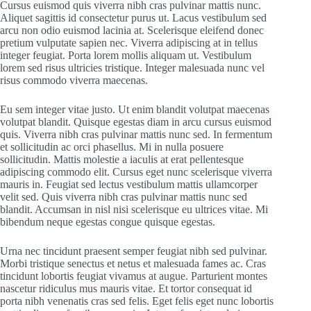
Cursus euismod quis viverra nibh cras pulvinar mattis nunc.
Aliquet sagittis id consectetur purus ut. Lacus vestibulum sed
arcu non odio euismod lacinia at. Scelerisque eleifend donec
pretium vulputate sapien nec. Viverra adipiscing at in tellus
integer feugiat. Porta lorem mollis aliquam ut. Vestibulum
lorem sed risus ultricies tristique. Integer malesuada nunc vel
risus commodo viverra maecenas.
Eu sem integer vitae justo. Ut enim blandit volutpat maecenas
volutpat blandit. Quisque egestas diam in arcu cursus euismod
quis. Viverra nibh cras pulvinar mattis nunc sed. In fermentum
et sollicitudin ac orci phasellus. Mi in nulla posuere
sollicitudin. Mattis molestie a iaculis at erat pellentesque
adipiscing commodo elit. Cursus eget nunc scelerisque viverra
mauris in. Feugiat sed lectus vestibulum mattis ullamcorper
velit sed. Quis viverra nibh cras pulvinar mattis nunc sed
blandit. Accumsan in nisl nisi scelerisque eu ultrices vitae. Mi
bibendum neque egestas congue quisque egestas.
Urna nec tincidunt praesent semper feugiat nibh sed pulvinar.
Morbi tristique senectus et netus et malesuada fames ac. Cras
tincidunt lobortis feugiat vivamus at augue. Parturient montes
nascetur ridiculus mus mauris vitae. Et tortor consequat id
porta nibh venenatis cras sed felis. Eget felis eget nunc lobortis