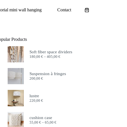
torial mini wall hanging
Contact
Shopping
cart
opular Products
Soft fiber space dividers
Price
180,00
€
–
405,00
€
range:
180,00 €
through
Suspension à fringes
405,00 €
200,00
€
lustre
220,00
€
cushion case
Price
55,00
€
–
65,00
€
range: