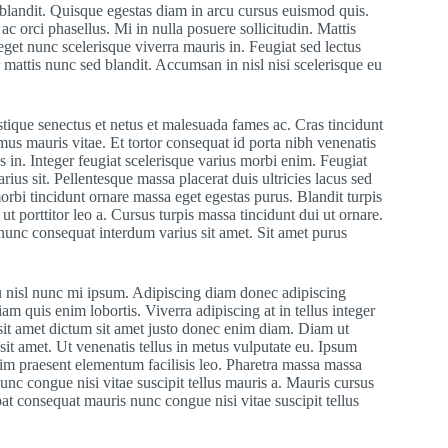
 blandit. Quisque egestas diam in arcu cursus euismod quis.
ac orci phasellus. Mi in nulla posuere sollicitudin. Mattis
eget nunc scelerisque viverra mauris in. Feugiat sed lectus
 mattis nunc sed blandit. Accumsan in nisl nisi scelerisque eu
stique senectus et netus et malesuada fames ac. Cras tincidunt
mus mauris vitae. Et tortor consequat id porta nibh venenatis
us in. Integer feugiat scelerisque varius morbi enim. Feugiat
rius sit. Pellentesque massa placerat duis ultricies lacus sed
orbi tincidunt ornare massa eget egestas purus. Blandit turpis
ut porttitor leo a. Cursus turpis massa tincidunt dui ut ornare.
nunc consequat interdum varius sit amet. Sit amet purus
eu nisl nunc mi ipsum. Adipiscing diam donec adipiscing
iam quis enim lobortis. Viverra adipiscing at in tellus integer
 sit amet dictum sit amet justo donec enim diam. Diam ut
sit amet. Ut venenatis tellus in metus vulputate eu. Ipsum
nim praesent elementum facilisis leo. Pharetra massa massa
unc congue nisi vitae suscipit tellus mauris a. Mauris cursus
at consequat mauris nunc congue nisi vitae suscipit tellus