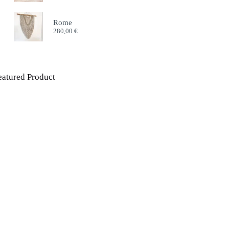
55,00 €
through
Rome
65,00 €
280,00
€
eatured Product