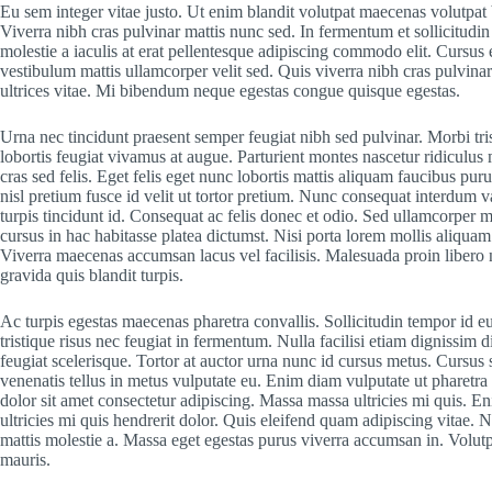
Eu sem integer vitae justo. Ut enim blandit volutpat maecenas volutpat
Viverra nibh cras pulvinar mattis nunc sed. In fermentum et sollicitudin 
molestie a iaculis at erat pellentesque adipiscing commodo elit. Cursus 
vestibulum mattis ullamcorper velit sed. Quis viverra nibh cras pulvinar
ultrices vitae. Mi bibendum neque egestas congue quisque egestas.
Urna nec tincidunt praesent semper feugiat nibh sed pulvinar. Morbi tri
lobortis feugiat vivamus at augue. Parturient montes nascetur ridiculus 
cras sed felis. Eget felis eget nunc lobortis mattis aliquam faucibus pur
nisl pretium fusce id velit ut tortor pretium. Nunc consequat interdum va
turpis tincidunt id. Consequat ac felis donec et odio. Sed ullamcorper m
cursus in hac habitasse platea dictumst. Nisi porta lorem mollis aliquam 
Viverra maecenas accumsan lacus vel facilisis. Malesuada proin libero 
gravida quis blandit turpis.
Ac turpis egestas maecenas pharetra convallis. Sollicitudin tempor id 
tristique risus nec feugiat in fermentum. Nulla facilisi etiam dignissim d
feugiat scelerisque. Tortor at auctor urna nunc id cursus metus. Cursus
venenatis tellus in metus vulputate eu. Enim diam vulputate ut pharetra 
dolor sit amet consectetur adipiscing. Massa massa ultricies mi quis. E
ultricies mi quis hendrerit dolor. Quis eleifend quam adipiscing vitae. N
mattis molestie a. Massa eget egestas purus viverra accumsan in. Volutp
mauris.