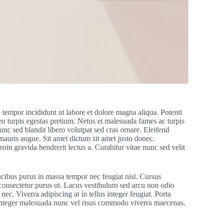
 tempor incididunt ut labore et dolore magna aliqua. Potenti
eu turpis egestas pretium. Netus et malesuada fames ac turpis
nc sed blandit libero volutpat sed cras ornare. Eleifend
 mauris augue. Sit amet dictum sit amet justo donec.
in gravida hendrerit lectus a. Curabitur vitae nunc sed velit
cibus purus in massa tempor nec feugiat nisl. Cursus
d consectetur purus ut. Lacus vestibulum sed arcu non odio
ec. Viverra adipiscing at in tellus integer feugiat. Porta
e. Integer malesuada nunc vel risus commodo viverra maecenas.