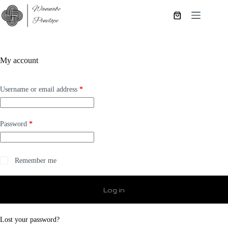
Skip
to
Shopping
content
cart
My account
Required
Username or email address
*
Required
Password
*
Remember me
Log in
Lost your password?